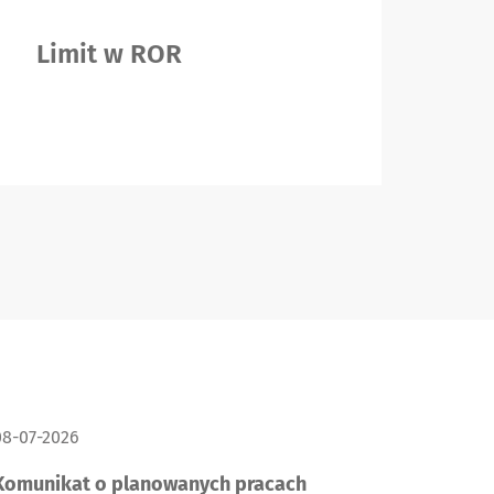
Limit w ROR
K
ATA PUBLIKACJI:
08-07-2026
Komunikat o planowanych pracach