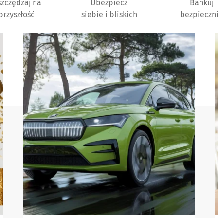
zczędzaj na
Ubezpiecz
Bankuj
przyszłość
siebie i bliskich
bezpieczn