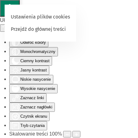
Ustawienia plików cookies
Ułatwienia dostępu
Przejdź do głównej treści
Odwróć kolory
Monochromatyczny
Ciemny kontrast
Jasny kontrast
Niskie nasycenie
Wysokie nasycenie
Zaznacz linki
Zaznacz nagłówki
Czytnik ekranu
Tryb czytania
Skalowanie treści
100
%