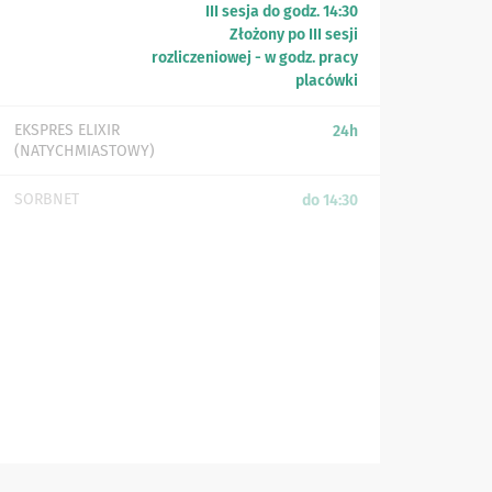
III sesja do godz. 14:30
Złożony po III sesji
rozliczeniowej - w godz. pracy
placówki
EKSPRES ELIXIR
24h
(NATYCHMIASTOWY)
SORBNET
do 14:30