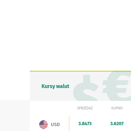
Kursy walut
SPRZEDAŻ
KUPNO
WALUTA
Kursy walut - aktualne stawki sprzedaży i kupna
3.8473
3.6207
USD