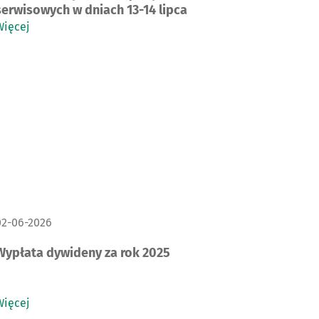
serwisowych w dniach 13-14 lipca
Więcej
ATA PUBLIKACJI:
02-06-2026
Wypłata dywideny za rok 2025
Więcej