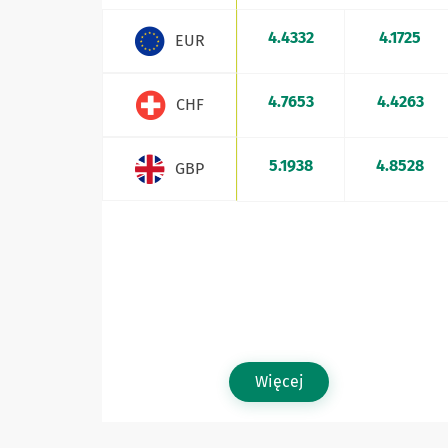
4.4332
4.1725
EUR
4.7653
4.4263
CHF
5.1938
4.8528
GBP
Więcej