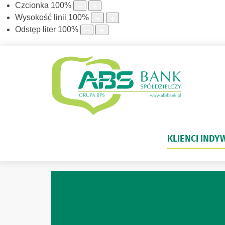
Czcionka
100
%
Wysokość linii
100
%
Odstęp liter
100
%
KLIENCI INDY
Witaj w naszym Banku