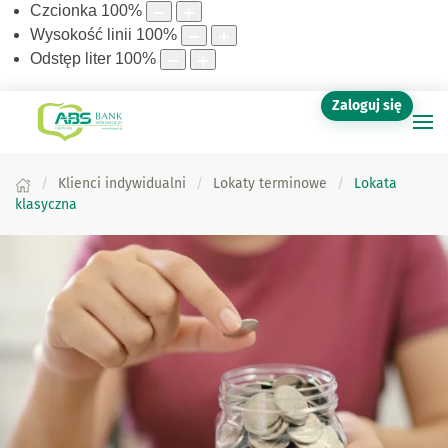
Czcionka
100
%
Wysokość linii
100
%
Odstęp liter
100
%
Zaloguj się
Klienci indywidualni
Lokaty terminowe
Lokata
klasyczna