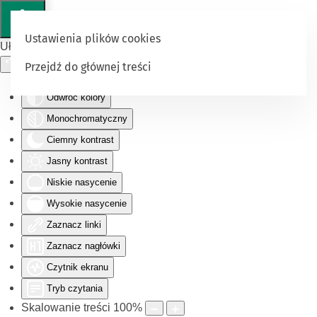
Ustawienia plików cookies
Ułatwienia dostępu
Przejdź do głównej treści
Odwróć kolory
Monochromatyczny
Ciemny kontrast
Jasny kontrast
Niskie nasycenie
Wysokie nasycenie
Zaznacz linki
Zaznacz nagłówki
Czytnik ekranu
Tryb czytania
Skalowanie treści
100
%