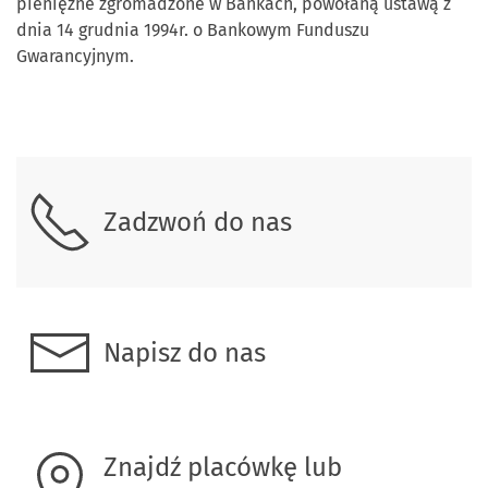
pieniężne zgromadzone w Bankach, powołaną ustawą z
dnia 14 grudnia 1994r. o Bankowym Funduszu
Gwarancyjnym.
Skontaktuj się z nami
Zadzwoń do nas
Napisz do nas
Znajdź placówkę lub