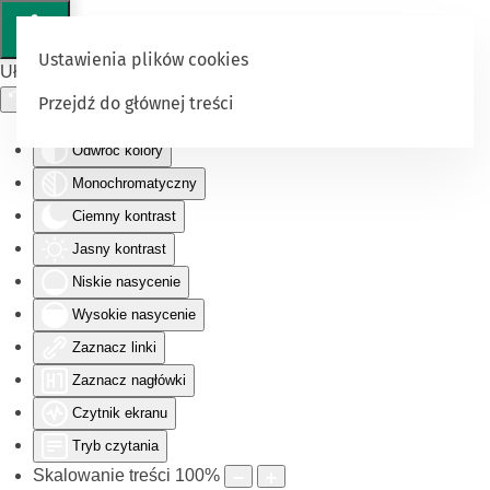
Ustawienia plików cookies
Ułatwienia dostępu
Przejdź do głównej treści
Odwróć kolory
Monochromatyczny
Ciemny kontrast
Jasny kontrast
Niskie nasycenie
Wysokie nasycenie
Zaznacz linki
Zaznacz nagłówki
Czytnik ekranu
Tryb czytania
Skalowanie treści
100
%