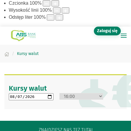
Czcionka
100
%
Wysokość linii
100
%
Odstęp liter
100
%
Zaloguj się
Kursy walut
Kursy walut
Data kursu w formacie RRRR-MM-DD
Godzina kursów
ZNAJDZIESZ NAS TEŻ TUTAJ