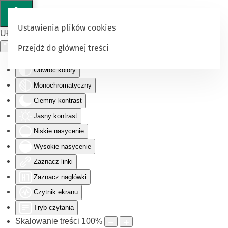
Ustawienia plików cookies
Ułatwienia dostępu
Przejdź do głównej treści
Odwróć kolory
Monochromatyczny
Ciemny kontrast
Jasny kontrast
Niskie nasycenie
Wysokie nasycenie
Zaznacz linki
Zaznacz nagłówki
Czytnik ekranu
Tryb czytania
Skalowanie treści
100
%