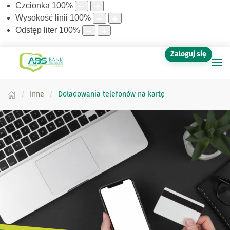
Czcionka
100
%
Wysokość linii
100
%
Odstęp liter
100
%
Zaloguj się
Inne
Doładowania telefonów na kartę