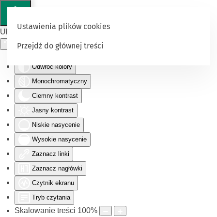
Ustawienia plików cookies
Ułatwienia dostępu
Przejdź do głównej treści
Odwróć kolory
Monochromatyczny
Ciemny kontrast
Jasny kontrast
Niskie nasycenie
Wysokie nasycenie
Zaznacz linki
Zaznacz nagłówki
Czytnik ekranu
Tryb czytania
Skalowanie treści
100
%