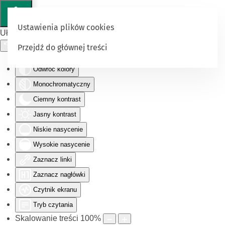
Ustawienia plików cookies
Ułatwienia dostępu
Przejdź do głównej treści
Odwróć kolory
Monochromatyczny
Ciemny kontrast
Jasny kontrast
Niskie nasycenie
Wysokie nasycenie
Zaznacz linki
Zaznacz nagłówki
Czytnik ekranu
Tryb czytania
Skalowanie treści
100
%