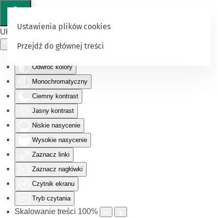
Ustawienia plików cookies
Ułatwienia dostępu
Przejdź do głównej treści
Odwróć kolory
Monochromatyczny
Ciemny kontrast
Jasny kontrast
Niskie nasycenie
Wysokie nasycenie
Zaznacz linki
Zaznacz nagłówki
Czytnik ekranu
Tryb czytania
Skalowanie treści
100
%