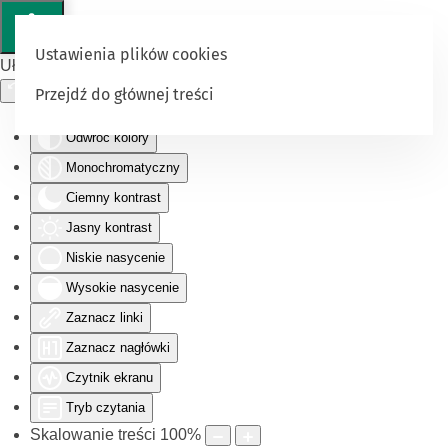
Ustawienia plików cookies
Ułatwienia dostępu
Przejdź do głównej treści
Odwróć kolory
Monochromatyczny
Ciemny kontrast
Jasny kontrast
Niskie nasycenie
Wysokie nasycenie
Zaznacz linki
Zaznacz nagłówki
Czytnik ekranu
Tryb czytania
Skalowanie treści
100
%