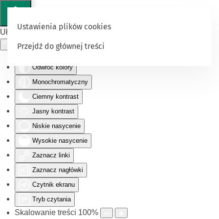
Ustawienia plików cookies
Ułatwienia dostępu
Przejdź do głównej treści
Odwróć kolory
Monochromatyczny
Ciemny kontrast
Jasny kontrast
Niskie nasycenie
Wysokie nasycenie
Zaznacz linki
Zaznacz nagłówki
Czytnik ekranu
Tryb czytania
Skalowanie treści
100
%