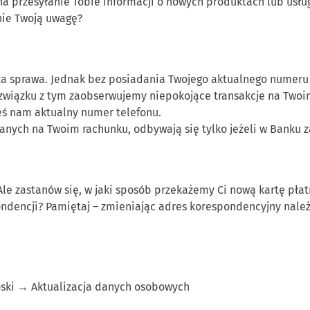
przesyłanie Tobie informacji o nowych produktach lub usługa
lnie Twoją uwagę?
za sprawa. Jednak bez posiadania Twojego aktualnego numeru 
i w związku z tym zaobserwujemy niepokojące transakcje na Two
eś nam aktualny numer telefonu.
ych na Twoim rachunku, odbywają się tylko jeżeli w Banku za
. Ale zastanów się, w jaki sposób przekażemy Ci nową kartę płat
dencji? Pamiętaj – zmieniając adres korespondencyjny należy
ski → Aktualizacja danych osobowych