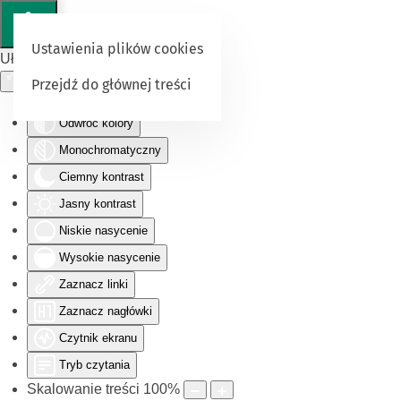
Ustawienia plików cookies
Ułatwienia dostępu
Przejdź do głównej treści
Odwróć kolory
Monochromatyczny
Ciemny kontrast
Jasny kontrast
Niskie nasycenie
Wysokie nasycenie
Zaznacz linki
Zaznacz nagłówki
Czytnik ekranu
Tryb czytania
Skalowanie treści
100
%