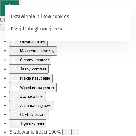
Ustawienia plików cookies
Ułatwienia dostępu
Przejdź do głównej treści
Odwróć kolory
Monochromatyczny
Ciemny kontrast
Jasny kontrast
Niskie nasycenie
Wysokie nasycenie
Zaznacz linki
Zaznacz nagłówki
Czytnik ekranu
Tryb czytania
Skalowanie treści
100
%