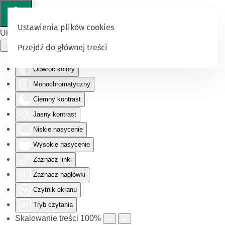
Ustawienia plików cookies
Ułatwienia dostępu
Przejdź do głównej treści
Odwróć kolory
Monochromatyczny
Ciemny kontrast
Jasny kontrast
Niskie nasycenie
Wysokie nasycenie
Zaznacz linki
Zaznacz nagłówki
Czytnik ekranu
Tryb czytania
Skalowanie treści
100
%