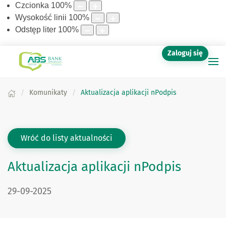
Czcionka
100
%
Wysokość linii
100
%
Odstęp liter
100
%
Zaloguj się
Komunikaty
Aktualizacja aplikacji nPodpis
Wróć do listy aktualności
Aktualizacja aplikacji nPodpis
DATA PUBLIKACJI:
29-09-2025