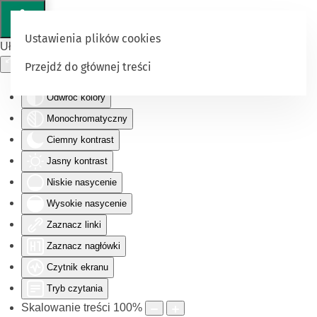
Ustawienia plików cookies
Ułatwienia dostępu
Przejdź do głównej treści
Odwróć kolory
Monochromatyczny
Ciemny kontrast
Jasny kontrast
Niskie nasycenie
Wysokie nasycenie
Zaznacz linki
Zaznacz nagłówki
Czytnik ekranu
Tryb czytania
Skalowanie treści
100
%