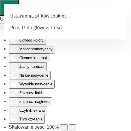
Ustawienia plików cookies
Ułatwienia dostępu
Przejdź do głównej treści
Odwróć kolory
Monochromatyczny
Ciemny kontrast
Jasny kontrast
Niskie nasycenie
Wysokie nasycenie
Zaznacz linki
Zaznacz nagłówki
Czytnik ekranu
Tryb czytania
Skalowanie treści
100
%