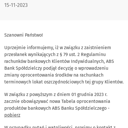
DATA PUBLIKACJI:
15-11-2023
Szanowni Państwo!
Uprzejmie informujemy, iż w związku z zaistnieniem
przesłanek wynikających z § 79 ust. 2 Regulaminu
rachunków bankowych Klientów Indywidualnych, ABS
Bank Spółdzielczy podjął decyzję o wprowadzeniu
zmiany oprocentowania środków na rachunkach
terminowych lokat oszczędnościowych tej grupy Klientów.
W związku z powyższym z dniem 01 grudnia 2023 r.
zacznie obowiązywać nowa Tabela oprocentowania
produktów bankowych ABS Banku Spółdzielczego -
pobierz
W przypadku pytań i wątpliwości prosimy o kontakt z