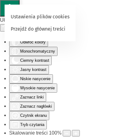
Ustawienia plików cookies
Ułatwienia dostępu
Przejdź do głównej treści
Odwróć kolory
Monochromatyczny
Ciemny kontrast
Jasny kontrast
Niskie nasycenie
Wysokie nasycenie
Zaznacz linki
Zaznacz nagłówki
Czytnik ekranu
Tryb czytania
Skalowanie treści
100
%