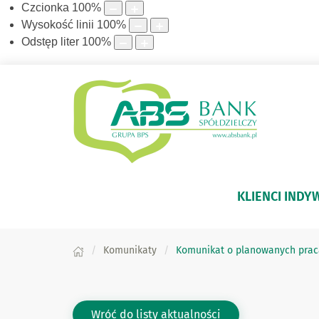
Czcionka
100
%
Wysokość linii
100
%
Odstęp liter
100
%
KLIENCI INDY
Komunikaty
Komunikat o planowanych praca
Wróć do listy aktualności