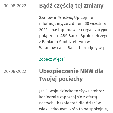
DATA PUBLIKACJI:
Bądź częścią tej zmiany
30-08-2022
Szanowni Państwo, Uprzejmie
informujemy, że z dniem 30 września
2022 r. nastąpi prawne i organizacyjne
połączenie ABS Banku Spółdzielczego
z Bankiem Spółdzielczym w
Wilamowicach. Banki te podjęły wsp…
Zobacz więcej
DATA PUBLIKACJI:
Ubezpieczenie NNW dla
26-08-2022
Twojej pociechy
Jeśli Twoje dziecko to "żywe srebro"
koniecznie zapoznaj się z ofertą
naszych ubezpieczeń dla dzieci w
wieku szkolnym. Zrób to na spokojnie,