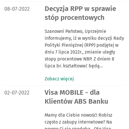
DATA PUBLIKACJI:
Decyzja RPP w sprawie
08-07-2022
stóp procentowych
Szanowni Państwo, Uprzejmie
informujemy, iż w wyniku decyzji Rady
Polityki Pieniężnej (RPP) podjętej w
dniu 7 lipca 2022r., zmianie uległy
stopy procentowe NBP. Z dniem 8
lipca br. kształtować będą…
Zobacz więcej
DATA PUBLIKACJI:
Visa MOBILE - dla
02-07-2022
Klientów ABS Banku
Mamy dla Ciebie nowość! Robisz
często z zakupy internetowe? Na
pewno Ci się spodoba. Oto Visa