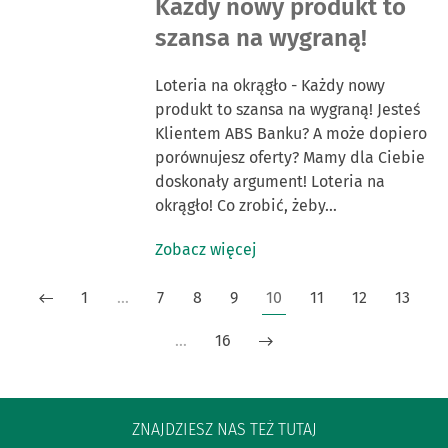
Każdy nowy produkt to
szansa na wygraną!
Loteria na okrągło - Każdy nowy
produkt to szansa na wygraną! Jesteś
Klientem ABS Banku? A może dopiero
porównujesz oferty? Mamy dla Ciebie
doskonały argument! Loteria na
okrągło! Co zrobić, żeby…
Zobacz więcej
1
…
7
8
9
10
11
12
13
…
16
ZNAJDZIESZ NAS TEŻ TUTAJ