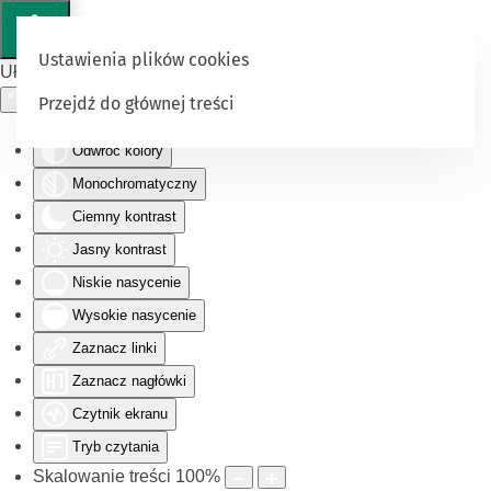
Ustawienia plików cookies
Ułatwienia dostępu
Przejdź do głównej treści
Odwróć kolory
Monochromatyczny
Ciemny kontrast
Jasny kontrast
Niskie nasycenie
Wysokie nasycenie
Zaznacz linki
Zaznacz nagłówki
Czytnik ekranu
Tryb czytania
Skalowanie treści
100
%