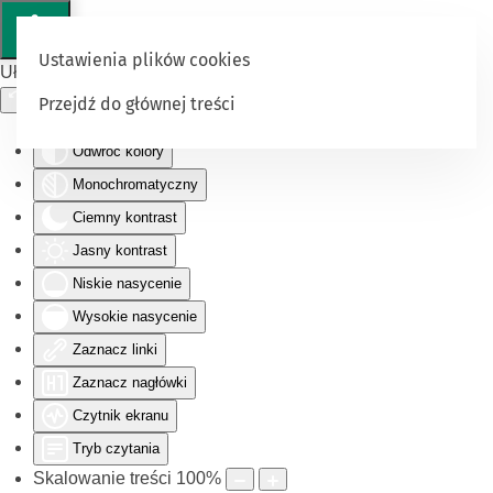
Ustawienia plików cookies
Ułatwienia dostępu
Przejdź do głównej treści
Odwróć kolory
Monochromatyczny
Ciemny kontrast
Jasny kontrast
Niskie nasycenie
Wysokie nasycenie
Zaznacz linki
Zaznacz nagłówki
Czytnik ekranu
Tryb czytania
Skalowanie treści
100
%