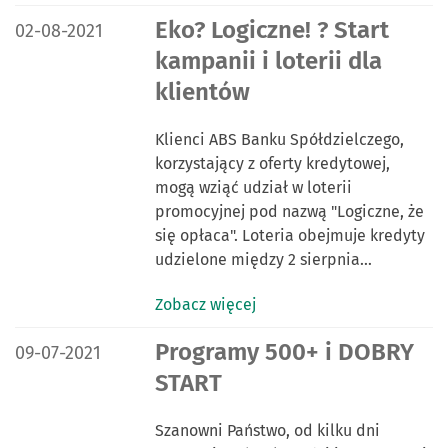
DATA PUBLIKACJI:
Eko? Logiczne! ? Start
02-08-2021
kampanii i loterii dla
klientów
Klienci ABS Banku Spółdzielczego,
korzystający z oferty kredytowej,
mogą wziąć udział w loterii
promocyjnej pod nazwą "Logiczne, że
się opłaca". Loteria obejmuje kredyty
udzielone między 2 sierpnia…
Zobacz więcej
DATA PUBLIKACJI:
Programy 500+ i DOBRY
09-07-2021
START
Szanowni Państwo, od kilku dni