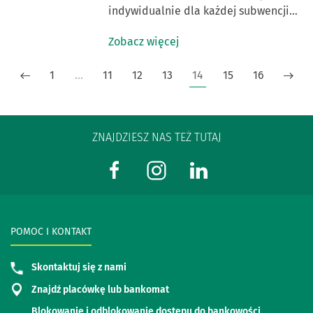
indywidualnie dla każdej subwencji…
Zobacz więcej
1
…
11
12
13
14
15
16
ZNAJDZIESZ NAS TEŻ TUTAJ
POMOC I KONTAKT
Skontaktuj się z nami
Znajdź placówkę lub bankomat
Blokowanie i odblokowanie dostępu do bankowości