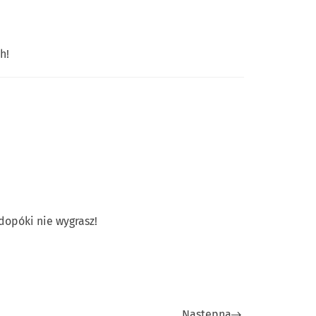
h!
 dopóki nie wygrasz!
Następna