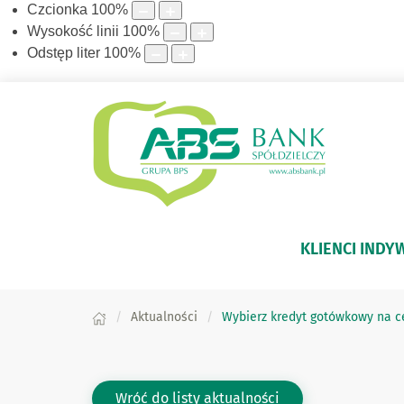
Czcionka
100
%
Wysokość linii
100
%
Odstęp liter
100
%
KLIENCI INDY
Aktualności
Wybierz kredyt gotówkowy na cel
Wróć do listy aktualności