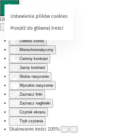
Ustawienia plików cookies
Ułatwienia dostępu
Przejdź do głównej treści
Odwróć kolory
Monochromatyczny
Ciemny kontrast
Jasny kontrast
Niskie nasycenie
Wysokie nasycenie
Zaznacz linki
Zaznacz nagłówki
Czytnik ekranu
Tryb czytania
Skalowanie treści
100
%