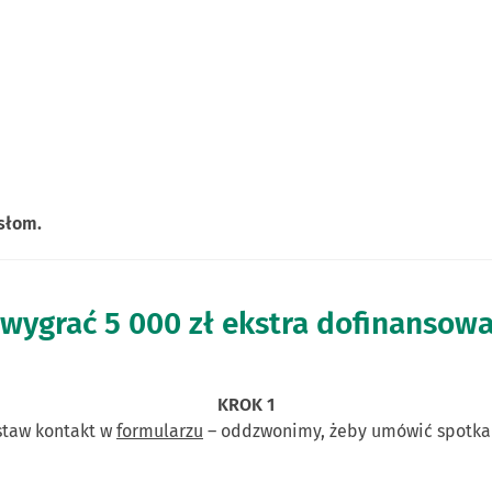
słom.
wygrać 5 000 zł ekstra dofinansow
KROK 1
staw kontakt w
formularzu
– oddzwonimy, żeby umówić spotka