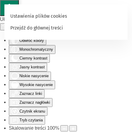
Ustawienia plików cookies
Ułatwienia dostępu
Przejdź do głównej treści
Odwróć kolory
Monochromatyczny
Ciemny kontrast
Jasny kontrast
Niskie nasycenie
Wysokie nasycenie
Zaznacz linki
Zaznacz nagłówki
Czytnik ekranu
Tryb czytania
Skalowanie treści
100
%