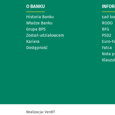
O BANKU
INFO
Historia Banku
Ład ko
Władze Banku
RODO
Grupa BPS
BFG
Zostań udziałowcem
PSD2
Kariera
Euro-F
Dostępność
Fatca
Nota p
Klauzul
Realizacja:
VerdIT