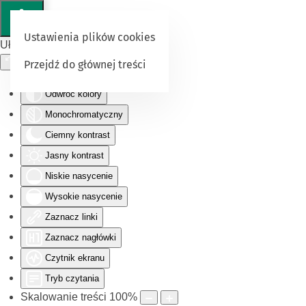
Ustawienia plików cookies
Ułatwienia dostępu
Przejdź do głównej treści
Odwróć kolory
Monochromatyczny
Ciemny kontrast
Jasny kontrast
Niskie nasycenie
Wysokie nasycenie
Zaznacz linki
Zaznacz nagłówki
Czytnik ekranu
Tryb czytania
Skalowanie treści
100
%