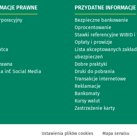
RMACJE PRAWNE
PRZYDATNE INFORMACJE
rporacyjny
Bezpieczne bankowanie
Oprocentowanie
Stawki referencyjne WIBID 
Opłaty i prowizje
atca
Lista akceptowanych zakła
ubezpieczeń
rawna
Dobre praktyki
a inf. Social Media
Druki do pobrania
Transakcje internetowe
Reklamacje
Bankomaty
Kursy walut
Zastrzeżenie karty
Ustawienia plików cookies
Mapa serwisu