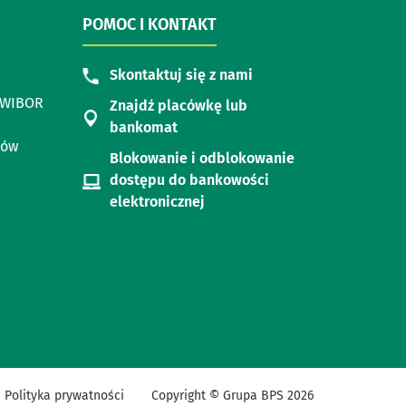
POMOC I KONTAKT
Skontaktuj się z nami
i WIBOR
Znajdź placówkę lub
bankomat
dów
Blokowanie i odblokowanie
dostępu do bankowości
elektronicznej
Polityka prywatności
Copyright © Grupa BPS
2026