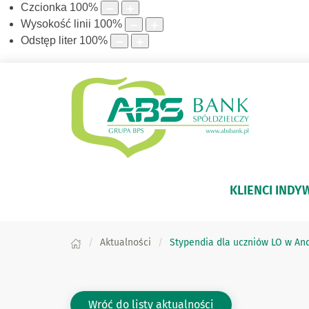
Czcionka
100
%
Wysokość linii
100
%
Odstęp liter
100
%
KLIENCI INDY
Aktualności
Stypendia dla uczniów LO w An
Wróć do listy aktualności