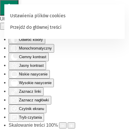
Ustawienia plików cookies
Ułatwienia dostępu
Przejdź do głównej treści
Odwróć kolory
Monochromatyczny
Ciemny kontrast
Jasny kontrast
Niskie nasycenie
Wysokie nasycenie
Zaznacz linki
Zaznacz nagłówki
Czytnik ekranu
Tryb czytania
Skalowanie treści
100
%