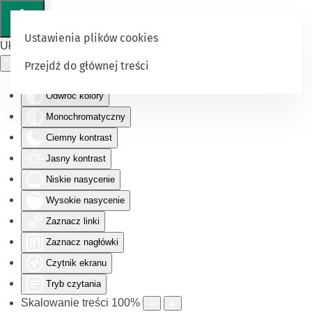
Ustawienia plików cookies
Ułatwienia dostępu
Przejdź do głównej treści
Odwróć kolory
Monochromatyczny
Ciemny kontrast
Jasny kontrast
Niskie nasycenie
Wysokie nasycenie
Zaznacz linki
Zaznacz nagłówki
Czytnik ekranu
Tryb czytania
Skalowanie treści
100
%