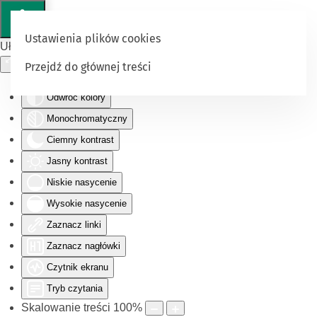
Ustawienia plików cookies
Ułatwienia dostępu
Przejdź do głównej treści
Odwróć kolory
Monochromatyczny
Ciemny kontrast
Jasny kontrast
Niskie nasycenie
Wysokie nasycenie
Zaznacz linki
Zaznacz nagłówki
Czytnik ekranu
Tryb czytania
Skalowanie treści
100
%