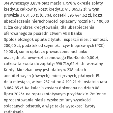
3M wynoszący 3,85% oraz marża 1,75% w okresie spłaty
kredytu; całkowity koszt kredytu: 413 065,12 zł, w tym
prowizja 3 001,50 zł (0,5%), odsetki:396 444,62 zł, koszt
ubezpieczenia nieruchomości opłacany rocznie 13 400,00
zł (za cały okres kredytowania, dla ubezpieczenia
oferowanego za pośrednictwem ABS Banku
Spółdzielczego); opłata z tytułu inspekcji nieruchomości:
200,00 zł, podatek od czynności cywilnoprawnych (PCC)
19,00 zł, suma opłat za prowadzenie rachunku
oszczędnościowo-rozliczeniowego Eko-Konto 0,00 zł,
całkowita kwota do zapłaty: 996 744,62 zł. Uniwersalny
Kredyt Mieszkaniowy jest płatny w 238 ratach
annuitetowych (równych), miesięcznych, płatnych 15.
dnia miesiąca, w tym 237 rat po 4 190,21 zł i ostatnia rata
3 664,85 zł. Kalkulacja została dokonana na dzień 08
lipca 2026r. na reprezentatywnym przykładzie. Zmienne
oprocentowanie niesie ryzyko zmiany wysokości
spłacanych odsetek, a więc także wysokości kwoty
zadłużenia.