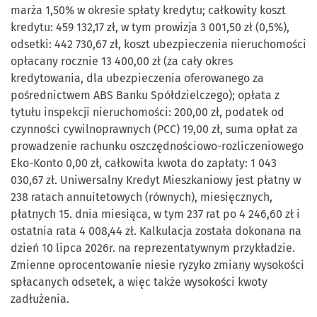
marża 1,50% w okresie spłaty kredytu; całkowity koszt
kredytu: 459 132,17 zł, w tym prowizja 3 001,50 zł (0,5%),
odsetki: 442 730,67 zł, koszt ubezpieczenia nieruchomości
opłacany rocznie 13 400,00 zł (za cały okres
kredytowania, dla ubezpieczenia oferowanego za
pośrednictwem ABS Banku Spółdzielczego); opłata z
tytułu inspekcji nieruchomości: 200,00 zł, podatek od
czynności cywilnoprawnych (PCC) 19,00 zł, suma opłat za
prowadzenie rachunku oszczędnościowo-rozliczeniowego
Eko-Konto 0,00 zł, całkowita kwota do zapłaty: 1 043
030,67 zł. Uniwersalny Kredyt Mieszkaniowy jest płatny w
238 ratach annuitetowych (równych), miesięcznych,
płatnych 15. dnia miesiąca, w tym 237 rat po 4 246,60 zł i
ostatnia rata 4 008,44 zł. Kalkulacja została dokonana na
dzień 10 lipca 2026r. na reprezentatywnym przykładzie.
Zmienne oprocentowanie niesie ryzyko zmiany wysokości
spłacanych odsetek, a więc także wysokości kwoty
zadłużenia.