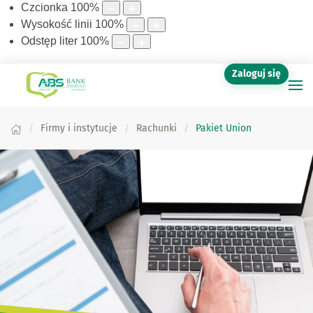
Czcionka
100
%
Wysokość linii
100
%
Odstęp liter
100
%
Zaloguj się
Firmy i instytucje
Rachunki
Pakiet Union