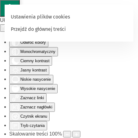
Ustawienia plików cookies
Ułatwienia dostępu
Przejdź do głównej treści
Odwróć kolory
Monochromatyczny
Ciemny kontrast
Jasny kontrast
Niskie nasycenie
Wysokie nasycenie
Zaznacz linki
Zaznacz nagłówki
Czytnik ekranu
Tryb czytania
Skalowanie treści
100
%