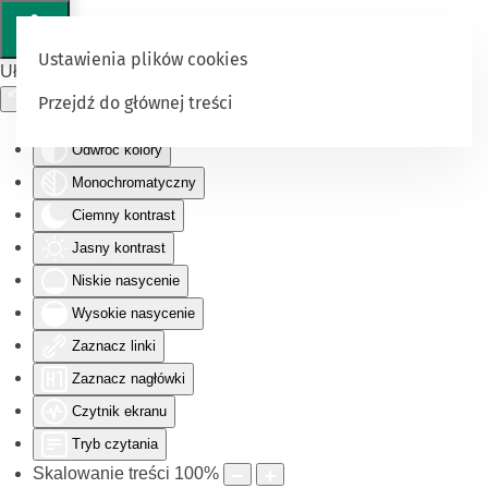
Ustawienia plików cookies
Ułatwienia dostępu
Przejdź do głównej treści
Odwróć kolory
Monochromatyczny
Ciemny kontrast
Jasny kontrast
Niskie nasycenie
Wysokie nasycenie
Zaznacz linki
Zaznacz nagłówki
Czytnik ekranu
Tryb czytania
Skalowanie treści
100
%