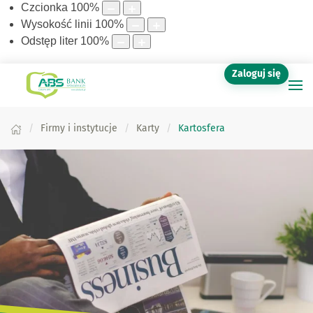
Czcionka
100
%
Wysokość linii
100
%
Odstęp liter
100
%
Zaloguj się
Firmy i instytucje
Karty
Kartosfera