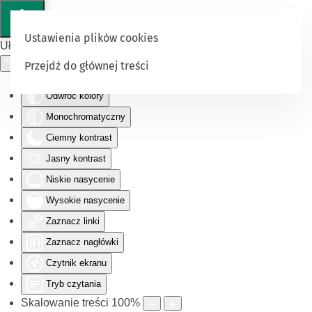
Ustawienia plików cookies
Ułatwienia dostępu
Przejdź do głównej treści
Odwróć kolory
Monochromatyczny
Ciemny kontrast
Jasny kontrast
Niskie nasycenie
Wysokie nasycenie
Zaznacz linki
Zaznacz nagłówki
Czytnik ekranu
Tryb czytania
Skalowanie treści
100
%