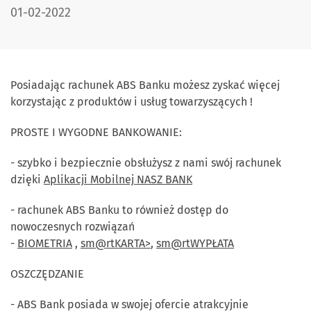
DATA PUBLIKACJI:
01-02-2022
Posiadając rachunek ABS Banku możesz zyskać więcej
korzystając z produktów i usług towarzyszących !
PROSTE I WYGODNE BANKOWANIE:
- szybko i bezpiecznie obsłużysz z nami swój rachunek
dzięki
Aplikacji Mobilnej NASZ BANK
- rachunek ABS Banku to również dostęp do
nowoczesnych rozwiązań
-
BIOMETRIA
,
sm@rtKARTA>
,
sm@rtWYPŁATA
OSZCZĘDZANIE
- ABS Bank posiada w swojej ofercie atrakcyjnie