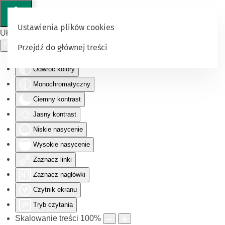
Ustawienia plików cookies
Ułatwienia dostępu
Przejdź do głównej treści
Odwróć kolory
Monochromatyczny
Ciemny kontrast
Jasny kontrast
Niskie nasycenie
Wysokie nasycenie
Zaznacz linki
Zaznacz nagłówki
Czytnik ekranu
Tryb czytania
Skalowanie treści
100
%