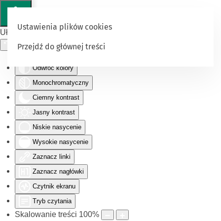
Ustawienia plików cookies
Ułatwienia dostępu
Przejdź do głównej treści
Odwróć kolory
Monochromatyczny
Ciemny kontrast
Jasny kontrast
Niskie nasycenie
Wysokie nasycenie
Zaznacz linki
Zaznacz nagłówki
Czytnik ekranu
Tryb czytania
Skalowanie treści
100
%