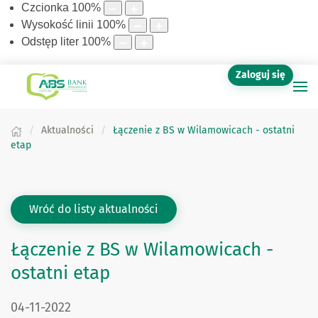
Czcionka
100
%
Wysokość linii
100
%
Odstęp liter
100
%
Zaloguj się
Aktualności
Łączenie z BS w Wilamowicach - ostatni
etap
Wróć do listy aktualności
Łączenie z BS w Wilamowicach -
ostatni etap
DATA PUBLIKACJI:
04-11-2022