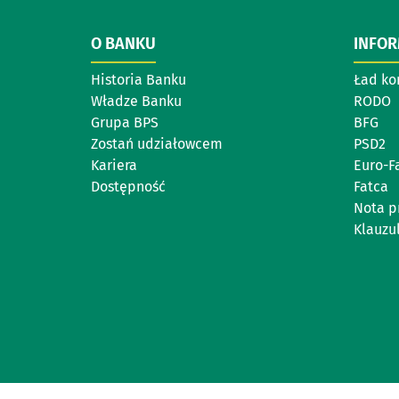
O BANKU
INFO
Historia Banku
Ład ko
Władze Banku
RODO
Grupa BPS
BFG
Zostań udziałowcem
PSD2
Kariera
Euro-F
Dostępność
Fatca
Nota p
Klauzul