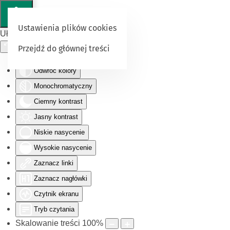
Ustawienia plików cookies
Ułatwienia dostępu
Przejdź do głównej treści
Odwróć kolory
Monochromatyczny
Ciemny kontrast
Jasny kontrast
Niskie nasycenie
Wysokie nasycenie
Zaznacz linki
Zaznacz nagłówki
Czytnik ekranu
Tryb czytania
Skalowanie treści
100
%