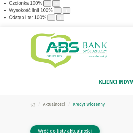
Czcionka
100
%
Wysokość linii
100
%
Odstęp liter
100
%
KLIENCI INDY
Aktualności
Kredyt Wiosenny
Wróć do listy aktualności