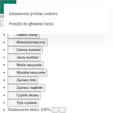
Ustawienia plików cookies
Ułatwienia dostępu
Przejdź do głównej treści
Odwróć kolory
Monochromatyczny
Ciemny kontrast
Jasny kontrast
Niskie nasycenie
Wysokie nasycenie
Zaznacz linki
Zaznacz nagłówki
Czytnik ekranu
Tryb czytania
Skalowanie treści
100
%