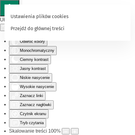
Ustawienia plików cookies
Ułatwienia dostępu
Przejdź do głównej treści
Odwróć kolory
Monochromatyczny
Ciemny kontrast
Jasny kontrast
Niskie nasycenie
Wysokie nasycenie
Zaznacz linki
Zaznacz nagłówki
Czytnik ekranu
Tryb czytania
Skalowanie treści
100
%