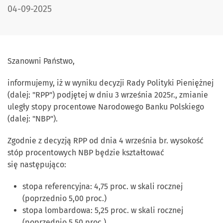
DATA PUBLIKACJI:
04-09-2025
Szanowni Państwo,
informujemy, iż w wyniku decyzji Rady Polityki Pieniężnej
(dalej: "RPP") podjętej w dniu 3 września 2025r., zmianie
uległy stopy procentowe Narodowego Banku Polskiego
(dalej: "NBP").
Zgodnie z decyzją RPP od dnia 4 września br. wysokość
stóp procentowych NBP będzie kształtować
się następująco:
stopa referencyjna: 4,75 proc. w skali rocznej
(poprzednio 5,00 proc.)
stopa lombardowa: 5,25 proc. w skali rocznej
(poprzednio 5,50 proc.)