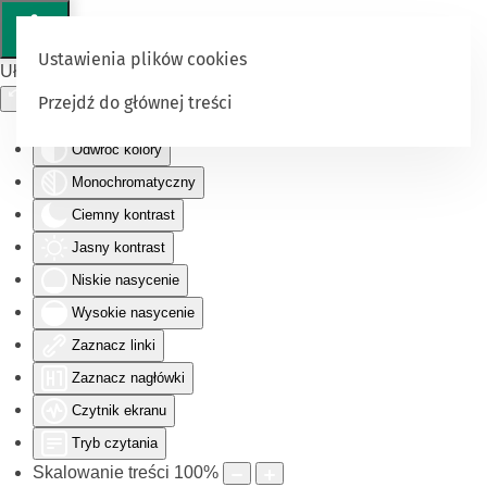
Ustawienia plików cookies
Ułatwienia dostępu
Przejdź do głównej treści
Odwróć kolory
Monochromatyczny
Ciemny kontrast
Jasny kontrast
Niskie nasycenie
Wysokie nasycenie
Zaznacz linki
Zaznacz nagłówki
Czytnik ekranu
Tryb czytania
Skalowanie treści
100
%