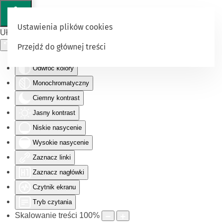
Ustawienia plików cookies
Ułatwienia dostępu
Przejdź do głównej treści
Odwróć kolory
Monochromatyczny
Ciemny kontrast
Jasny kontrast
Niskie nasycenie
Wysokie nasycenie
Zaznacz linki
Zaznacz nagłówki
Czytnik ekranu
Tryb czytania
Skalowanie treści
100
%