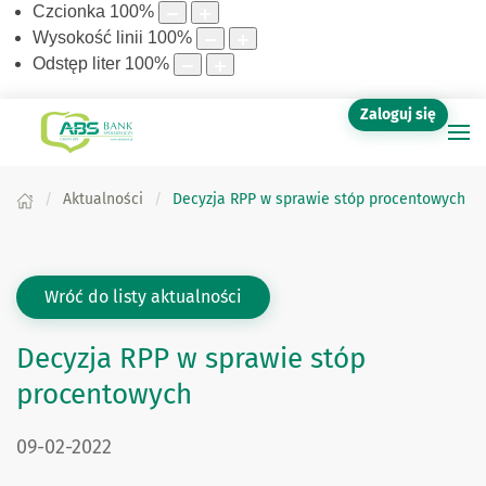
Czcionka
100
%
Wysokość linii
100
%
Odstęp liter
100
%
Zaloguj się
Aktualności
Decyzja RPP w sprawie stóp procentowych
Wróć do listy aktualności
Decyzja RPP w sprawie stóp
procentowych
DATA PUBLIKACJI:
09-02-2022