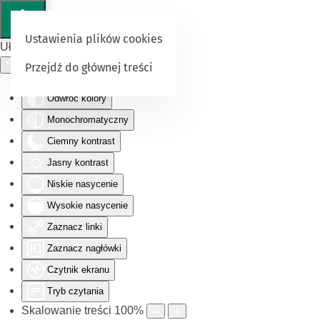
Ustawienia plików cookies
Ułatwienia dostępu
Przejdź do głównej treści
Odwróć kolory
Monochromatyczny
Ciemny kontrast
Jasny kontrast
Niskie nasycenie
Wysokie nasycenie
Zaznacz linki
Zaznacz nagłówki
Czytnik ekranu
Tryb czytania
Skalowanie treści
100
%