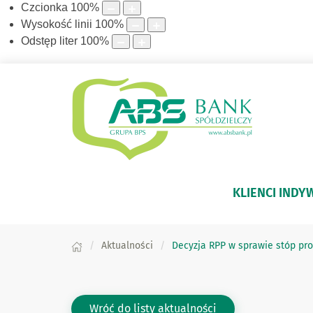
Czcionka
100
%
Wysokość linii
100
%
Odstęp liter
100
%
KLIENCI INDY
Aktualności
Decyzja RPP w sprawie stóp pr
Wróć do listy aktualności